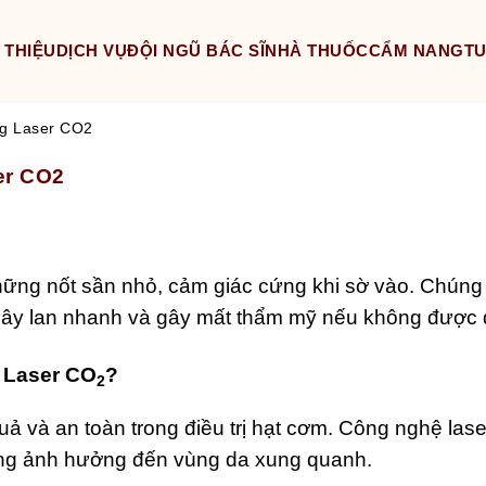
 THIỆU
DỊCH VỤ
ĐỘI NGŨ BÁC SĨ
NHÀ THUỐC
CẨM NANG
T
ng Laser CO2
er CO2
ững nốt sần nhỏ, cảm giác cứng khi sờ vào. Chúng 
ây lan nhanh và gây mất thẩm mỹ nếu không được điề
g Laser CO
?
2
uả và an toàn trong điều trị hạt cơm. Công nghệ las
ông ảnh hưởng đến vùng da xung quanh.