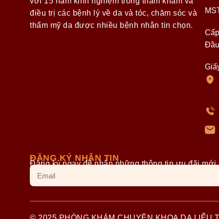
với 15 năm kinh nghiệm trong thăm khám và
MST
điều trị các bệnh lý về da và tóc, chăm sóc và
thẩm mỹ da được nhiều bệnh nhân tin chọn.
Cấp
Đầu
Giấ
ĐĂNG KÝ NHẬN TIN
Đăng ký ngay để nhận những thông tin ưu đãi mới 
© 2025 PHÒNG KHÁM CHUYÊN KHOA DA LIỄU 