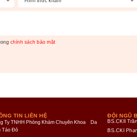
trong
chính sách bảo mật
ÔNG TIN LIÊN HỆ
ĐỘI NGŨ B
BS.CKII Trầ
g Ty TNHH Phòng Khám Chuyên Khoa Da
u Táo Đỏ
BS.CKI Phạ