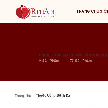
TRANG CHỦ
GIỚI
UNCATEGORIZED
THUỐC BÁN THEO Đ
0 Sản Phẩm
73 Sản Phẩm
Trang chủ
Thuốc Uống Bệnh Da