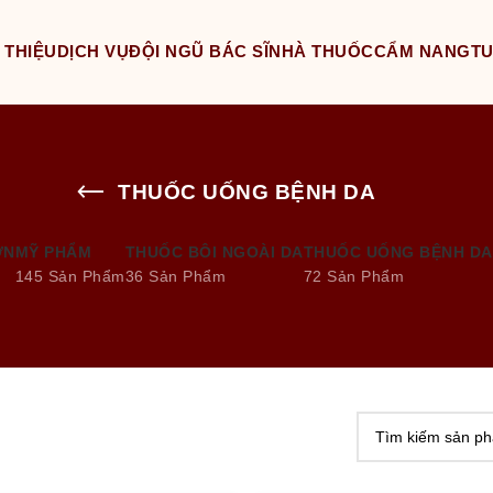
 THIỆU
DỊCH VỤ
ĐỘI NGŨ BÁC SĨ
NHÀ THUỐC
CẨM NANG
T
THUỐC UỐNG BỆNH DA
ƠN
MỸ PHẨM
THUỐC BÔI NGOÀI DA
THUỐC UỐNG BỆNH DA
145 Sản Phẩm
36 Sản Phẩm
72 Sản Phẩm