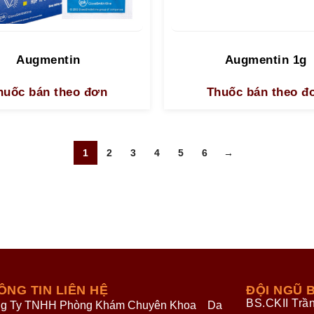
Augmentin
Augmentin 1g
huốc bán theo đơn
Thuốc bán theo đ
1
2
3
4
5
6
→
ÔNG TIN LIÊN HỆ
ĐỘI NGŨ B
BS.CKII Trầ
g Ty TNHH Phòng Khám Chuyên Khoa Da