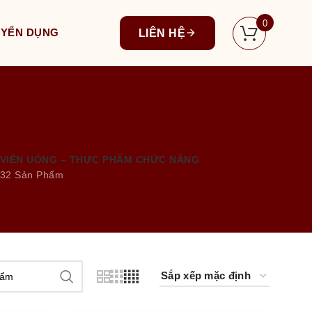
0
UYỂN DỤNG
LIÊN HỆ
VIÊN UỐNG – THỰC PHẨM CHỨC NĂNG
32 Sản Phẩm