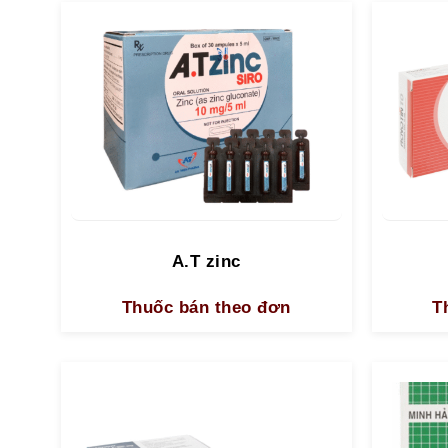
A.T zinc
Thuốc bán theo đơn
T