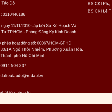
u Táo Đỏ
BS.CKI Phạ
BS.CKI Lê T
: 0310446186
 ngày 11/11/2010 cấp bởi Sở Kế Hoạch Và
 Tư TP.HCM - Phòng Đăng Ký Kinh Doanh
y phép hoạt động số: 00067/HCM-GPHĐ.
30/1A Ngô Thời Nhiệm, Phường Xuân Hòa,
Thành phố Hồ Chí Minh
0914 504 337
dalieutaodo@redapl.vn
nhất từ chúng tôi