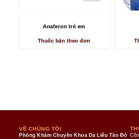
Anaferon trẻ em
Thuốc bán theo đơn
T
TH
VỀ CHÚNG TÔI
Phòng Khám Chuyên Khoa Da Liễu Táo Đỏ
Côn