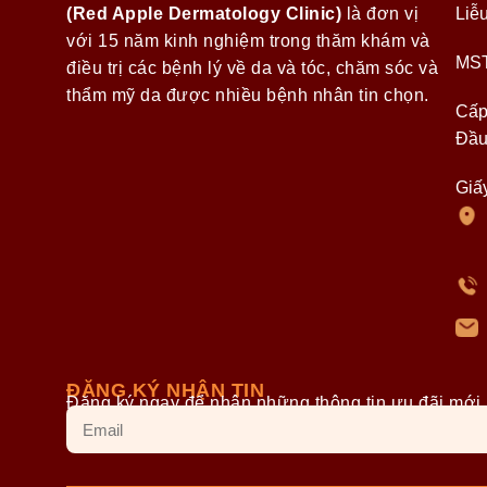
(Red Apple Dermatology Clinic)
là đơn vị
Liễ
với 15 năm kinh nghiệm trong thăm khám và
MST
điều trị các bệnh lý về da và tóc, chăm sóc và
thẩm mỹ da được nhiều bệnh nhân tin chọn.
Cấp
Đầu
Giấ
ĐĂNG KÝ NHẬN TIN
Đăng ký ngay để nhận những thông tin ưu đãi mới 