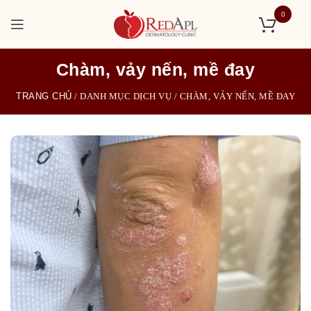
0
Chàm, vảy nến, mề đay
TRANG CHỦ
/
DANH MỤC DỊCH VỤ
/
CHÀM, VẢY NẾN, MỀ ĐAY