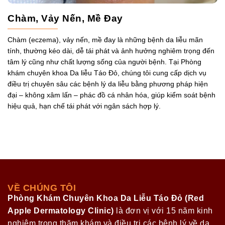
Chàm, Vảy Nến, Mề Đay
Chàm (eczema), vảy nến, mề đay là những bệnh da liễu mãn
tính, thường kéo dài, dễ tái phát và ảnh hưởng nghiêm trọng đến
tâm lý cũng như chất lượng sống của người bệnh. Tại Phòng
khám chuyên khoa Da liễu Táo Đỏ, chúng tôi cung cấp dịch vụ
điều trị chuyên sâu các bệnh lý da liễu bằng phương pháp hiện
đại – không xâm lấn – phác đồ cá nhân hóa, giúp kiểm soát bệnh
hiệu quả, hạn chế tái phát với ngân sách hợp lý.
VỀ CHÚNG TÔI
Phòng Khám Chuyên Khoa Da Liễu Táo Đỏ (Red
Apple Dermatology Clinic)
là đơn vị với 15 năm kinh
nghiệm trong thăm khám và điều trị các bệnh lý về da