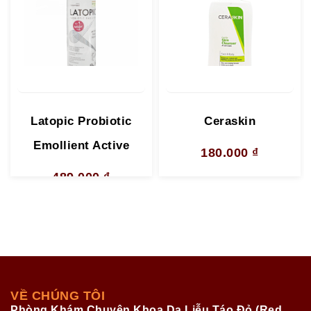
Latopic Probiotic
Ceraskin
Emollient Active
180.000
₫
489.000
₫
VỀ CHÚNG TÔI
Phòng Khám Chuyên Khoa Da Liễu Táo Đỏ (Red