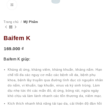
Click to enlarge
Trang chủ
Mỹ Phẩm
Baifem K
169.000
₫
Baifem K giúp:
Kháng dị ứng, kháng viêm, kháng khuẩn, kháng nấm. Hạn
chế tối đa các nguy cơ mắc các bệnh về da, bệnh phụ
khoa, bệnh lây truyền qua đường tình dục có nguyên nhân
do nấm, vi khuẩn, tạp khuẩn, virus và ký sinh trùng. Làm
dịu nhẹ tức thì các mẩn đỏ, dị ứng, bỏng rát, ngứa ngáy
khó chịu và làm lành nhanh các tổn thương da, niêm mạc.
Kích thích nhanh khả năng tái tạo da, cải thiện độ đàn hồi