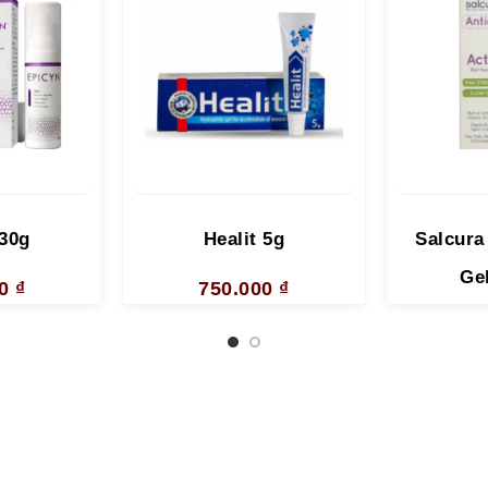
30g
Healit 5g
Salcura
Ge
00
₫
750.000
₫
37