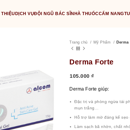
 THIỆU
DỊCH VỤ
ĐỘI NGŨ BÁC SĨ
NHÀ THUỐC
CẨM NANG
T
Derma 
Trang chủ
Mỹ Phẩm
Derma Forte
105.000
₫
Derma Forte giúp:
Đặc trị và phòng ngừa tái p
mụn trắng…
Hỗ trợ làm mờ đáng kể sẹo
Làm sạch bã nhờn, chất nhờn