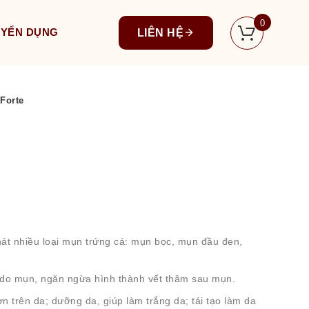
0
UYỂN DỤNG
LIÊN HỆ
Forte
hát nhiều loại mụn trứng cá: mụn bọc, mụn đầu đen,
 do mụn, ngăn ngừa hình thành vết thâm sau mụn.
 trên da; dưỡng da, giúp làm trắng da; tái tạo làm da