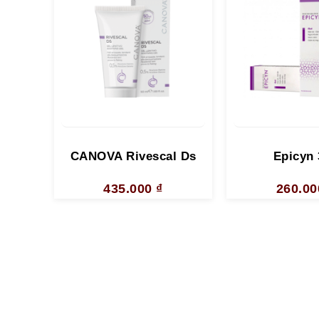
CANOVA Rivescal Ds
Epicyn 
435.000
₫
260.0