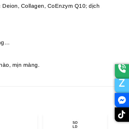
ớc Deion, Collagen, CoEnzym Q10; dịch
ắng…
 hào, mịn màng.
SO
LD