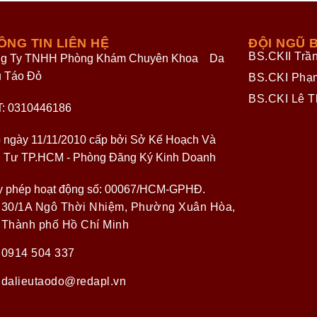
ÔNG TIN LIÊN HỆ
ĐỘI NGŨ B
BS.CKII Trầ
g Ty TNHH Phòng Khám Chuyên Khoa Da
u Táo Đỏ
BS.CKI Phạ
BS.CKI Lê T
: 0310446186
 ngày 11/11/2010 cấp bởi Sở Kế Hoạch Và
 Tư TP.HCM - Phòng Đăng Ký Kinh Doanh
y phép hoạt động số: 00067/HCM-GPHĐ.
30/1A Ngô Thời Nhiệm, Phường Xuân Hòa,
Thành phố Hồ Chí Minh
0914 504 337
dalieutaodo@redapl.vn