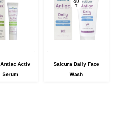
OU
T
 Antiac Activ
Salcura Daily Face
Lato
l Serum
Wash
5.000
₫
380.000
₫