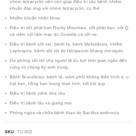
nhóm tetracyclin nên còn giúp điều trị các bệnh nhiễm
khuẩn đáp ứng với nhóm tetracyclin, cụ thể:
Nhiễm khuẩn nhãn khoa
Điều trị sốt phát ban Rocky Mountain, sốt phát ban, sốt Q
và viêm nội tâm mạc do Coxiella và sốt ve.
Điều trị bệnh sốt vẹt, bệnh tả, bệnh Melioidosis, nhiễm
Leptospira, bệnh sốt rét do falciparum kháng cloroquin.
Dự phòng sốt rét cho người đi du lịch thời gian ngắn đến
vùng có chủng ký sinh trùng.
Bệnh Brucellosis; bệnh tả, viêm phổi không điển hình e; u
hạt bẹn, hồng ban loang mạn tính, sốt hồi quy.
Điều trị bệnh viêm nha chu
Điều trị bệnh lậu và giang mai
Phòng ngừa và chữa bệnh than do Bacillus anthracis.
SKU:
TU-002