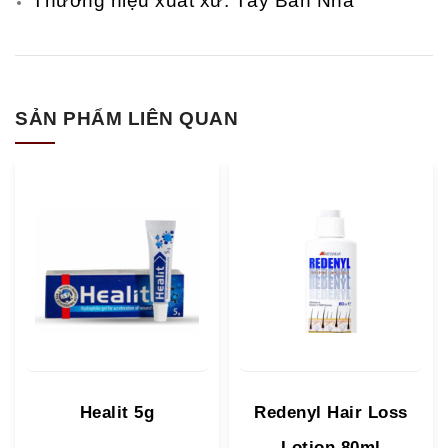
Thương hiệu xuất xứ: Tây Ban Nha
SẢN PHẨM LIÊN QUAN
Healit 5g
Redenyl Hair Loss
Lotion 80ml