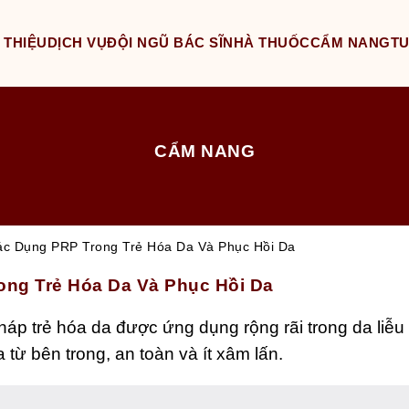
 THIỆU
DỊCH VỤ
ĐỘI NGŨ BÁC SĨ
NHÀ THUỐC
CẨM NANG
T
CẨM NANG
c Dụng PRP Trong Trẻ Hóa Da Và Phục Hồi Da
ong Trẻ Hóa Da Và Phục Hồi Da
p trẻ hóa da được ứng dụng rộng rãi trong da liễu 
 từ bên trong, an toàn và ít xâm lấn.