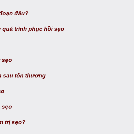
 đoạn đầu?
 quá trình phục hồi sẹo
t sẹo
âm sau tổn thương
ạo
a sẹo
 trị sẹo?