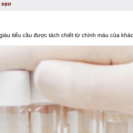
 sẹo
giàu tiểu cầu được tách chiết từ chính máu của khác