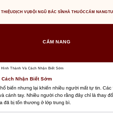
 THIỆU
DỊCH VỤ
ĐỘI NGŨ BÁC SĨ
NHÀ THUỐC
CẨM NANG
T
CẨM NANG
 Hình Thành Và Cách Nhận Biết Sớm
 Cách Nhận Biết Sớm
hổ biến nhưng lại khiến nhiều người mất tự tin. Các
à cánh tay. Nhiều người cho rằng đây chỉ là thay đổ
a đã bị tổn thương ở lớp trung bì.