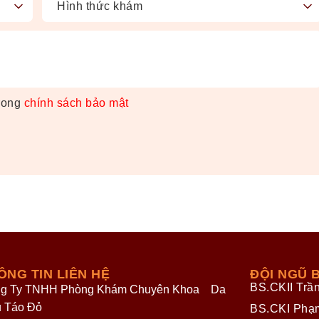
trong
chính sách bảo mật
ÔNG TIN LIÊN HỆ
ĐỘI NGŨ B
BS.CKII Trầ
g Ty TNHH Phòng Khám Chuyên Khoa Da
u Táo Đỏ
BS.CKI Phạ