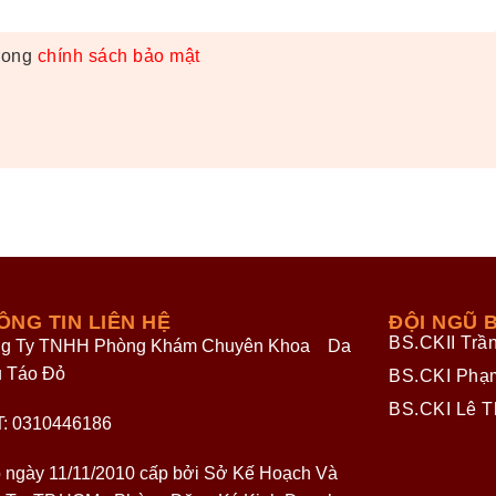
trong
chính sách bảo mật
ÔNG TIN LIÊN HỆ
ĐỘI NGŨ B
BS.CKII Trầ
g Ty TNHH Phòng Khám Chuyên Khoa Da
u Táo Đỏ
BS.CKI Phạ
BS.CKI Lê T
: 0310446186
 ngày 11/11/2010 cấp bởi Sở Kế Hoạch Và