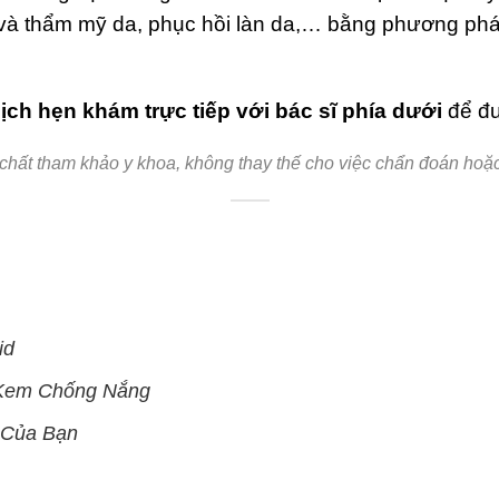
 và thẩm mỹ da, phục hồi làn da,… bằng phương pháp
lịch hẹn khám trực tiếp với bác sĩ phía dưới
để đư
 chất tham khảo y khoa, không thay thế cho việc chẩn đoán hoặc đi
id
 Kem Chống Nắng
 Của Bạn