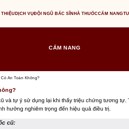
 THIỆU
DỊCH VỤ
ĐỘI NGŨ BÁC SĨ
NHÀ THUỐC
CẨM NANG
T
CẨM NANG
 Có An Toàn Không?
Không?
cũ và tự ý sử dụng lại khi thấy triệu chứng tương tự
nh hưởng nghiêm trọng đến hiệu quả điều trị.
ốc cũ: