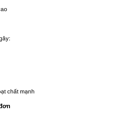
cao
gây:
oạt chất mạnh
 đơn