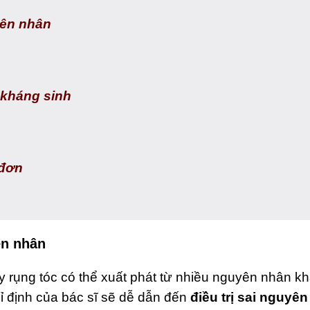
yên nhân
 kháng sinh
 đơn
ên nhân
y
rụng tóc
có thể xuấ
t phát từ nhiều nguyên nhân khá
ỉ định của bác sĩ sẽ dễ dẫn đến
điều trị sai nguyê